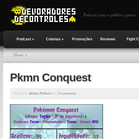
Podcast para o público gamer…
Podcast
»
Colunas
»
Promoções
Reviews
Fight C
Home
»
Pkmn Conquest
Posted by
Renan Pinheiro
in |
0 comments