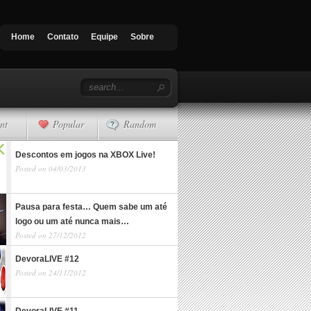
Home
Contato
Equipe
Sobre
nt
Popular
Random
Descontos em jogos na XBOX Live!
Posted on 04/03/2013
Pausa para festa… Quem sabe um até
logo ou um até nunca mais…
Posted on 27/12/2012
DevoraLIVE #12
Posted on 24/11/2012