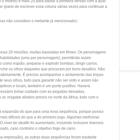
co o motivo) e mais 20 para baixar a primeira versão com a qual
ar (parei de escrever essa coluna várias vezes para continuar a
 mas não considero o meliante já mencionado).:
possui 20 missões, muitas baseadas em filmes. Os personagens
 habilidades (uma por personagem), permitindo assim
igo como espião, preparar e explodir bombas, dirigir carros,
enche os olhos daqueles que procuram por bons desafios. Não
atoriamente. É preciso acompanhar o andamento das tropas
 seus olhos, tudo para garantir não ser visto e assim não
jetivos e locais, também é um ponto positivo. Haverá
essário tomar cuidado com as pegadas deixadas,
ar, resgatar aliados presos no norte da áfrica, tudo com o
ma expansão do que para uma nova sequência, porque possui
is dificeis do que a do primeiro jogo. Algumas melhorias
O nível de stealth foi aumentado, incluindo inclusive imensos
ado, caso contrário o objetivo foge de carro.
nha impressão), as outras duas sequências foram bastante