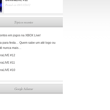
DevoraLIVE #11
Posted on 09/11/2012
Tópicos recentes
ontos em jogos na XBOX Live!
a para festa… Quem sabe um até logo ou
té nunca mais…
raLIVE #12
raLIVE #11
raLIVE #10
Google Adsense