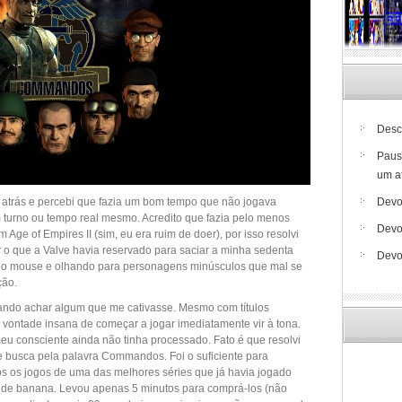
Desc
Paus
um a
atrás e percebi que fazia um bom tempo que não jogava
Devo
 turno ou tempo real mesmo. Acredito que fazia pelo menos
Devo
Age of Empires II (sim, eu era ruim de doer), por isso resolvi
o que a Valve havia reservado para saciar a minha sedenta
Devo
r o mouse e olhando para personagens minúsculos que mal se
ção.
ando achar algum que me cativasse. Mesmo com títulos
 vontade insana de começar a jogar imediatamente vir à tona.
eu consciente ainda não tinha processado. Fato é que resolvi
 busca pela palavra Commandos. Foi o suficiente para
os os jogos de uma das melhores séries que já havia jogado
s de banana. Levou apenas 5 minutos para comprá-los (não