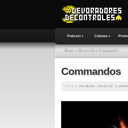
Podcast
»
Colunas
»
Prom
Home
»
Doctor Zé
» Commandos
Commandos
Posted by
José Rocha
in
Doctor Zé
|
2 comme