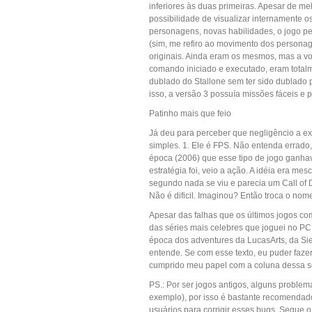
inferiores às duas primeiras. Apesar de 
possibilidade de visualizar internamente os
personagens, novas habilidades, o jogo p
(sim, me refiro ao movimento dos persona
originais. Ainda eram os mesmos, mas a vo
comando iniciado e executado, eram totalme
dublado do Stallone sem ter sido dublado p
isso, a versão 3 possuía missões fáceis e
Patinho mais que feio
Já deu para perceber que negligêncio a exi
simples. 1. Ele é FPS. Não entenda errado
época (2006) que esse tipo de jogo ganhav
estratégia foi, veio a ação. A idéia era m
segundo nada se viu e parecia um Call of 
Não é dificil. Imaginou? Então troca o no
Apesar das falhas que os últimos jogos 
das séries mais celebres que joguei no P
época dos adventures da LucasArts, da Sier
entende. Se com esse texto, eu puder fazer 
cumprido meu papel com a coluna dessa 
PS.: Por ser jogos antigos, alguns probl
exemplo), por isso é bastante recomendad
usuários para corrigir esses bugs. Segue o