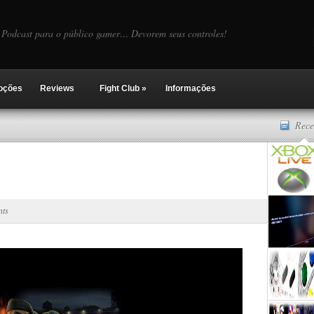
Podcast para o público gamer… Devorem seus controles!
oções
Reviews
Fight Club
»
Informações
Rece
nts