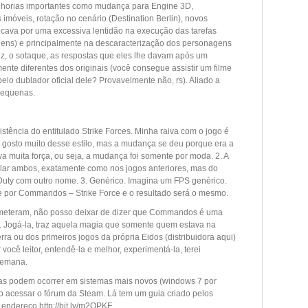
melhorias importantes como mudança para Engine 3D,
 imóveis, rotação no cenário (Destination Berlin), novos
ecava por uma excessiva lentidão na execução das tarefas
gens) e principalmente na descaracterização dos personagens
z, o sotaque, as respostas que eles lhe davam após um
nte diferentes dos originais (você consegue assistir um filme
elo dublador oficial dele? Provavelmente não, rs). Aliado a
 pequenas.
stência do entitulado Strike Forces. Minha raiva com o jogo é
, gosto muito desse estilo, mas a mudança se deu porque era a
a muita força, ou seja, a mudança foi somente por moda. 2. A
esclar ambos, exatamente como nos jogos anteriores, mas do
Duty com outro nome. 3. Genérico. Imagina um FPS genérico.
me por Commandos – Strike Force e o resultado será o mesmo.
cometeram, não posso deixar de dizer que Commandos é uma
C. Jogá-la, traz aquela magia que somente quem estava na
ra ou dos primeiros jogos da própria Eidos (distribuidora aqui)
você leitor, entendê-la e melhor, experimentá-la, terei
semana.
emas podem ocorrer em sistemas mais novos (windows 7 por
o acessar o fórum da Steam. Lá tem um guia criado pelos
 endereço http://bit.ly/m2QPKF