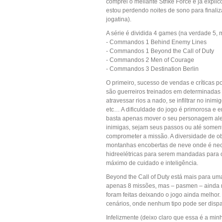
comprei o meliante Strike Force e já expli
estou perdendo noites de sono para finaliz
jogatina).
A série é dividida 4 games (na verdade 5,
- Commandos 1 Behind Enemy Lines
- Commandos 1 Beyond the Call of Duty
- Commandos 2 Men of Courage
- Commandos 3 Destination Berlin
O primeiro, sucesso de vendas e críticas 
são guerreiros treinados em determinadas
atravessar rios a nado, se infiltrar no inim
etc… A dificuldade do jogo é primorosa e 
basta apenas mover o seu personagem ale
inimigas, sejam seus passos ou até somente
comprometer a missão. A diversidade de ob
montanhas encobertas de neve onde é nec
hidreelétricas para serem mandadas para o 
máximo de cuidado e inteligência.
Beyond the Call of Duty está mais para u
apenas 8 missões, mas – pasmen – ainda ma
foram feitas deixando o jogo ainda melhor. 
cenários, onde nenhum tipo pode ser dispar
Infelizmente (deixo claro que essa é a mi