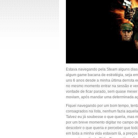
Estava navegando pela Steam alguns dias 
algum game bacana de estratégia, seja em
uns 6 anos desde a minha última derrota em 
no mesmo momento entrar na sessão e ver 
vontade de ficar parado, sem quase mexe
moviam, após mandar uma determinada a
Fiquei navegando por um bom tempo, tent
consagrados na lista, nenhum fazia aquela
Talvez eu já soubesse o que queria, mas m
por um breve momento digitar no campo de
descobrir o que queria e perceber que tod
em toda a minha vida estavam lá, a preço