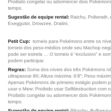
Proibido congelar ou adormercer dois Pokémo
tempo.
Sugestão de equipe rental:
Raichu, Poliwrath, 
Exeggutor, Drowzee, Dratini.
Petit Cup:
torneio para Pokémons entre os níve
torneio dos peso-médios onde seu Machop negã
pode ser estrela … O torneio é “exclusivo” e s
podem participar.
Regras:
Soma dos níveis dos três Pokémons n
ultrapassar 80; Altura máxima: 6’8″; Peso máximo
Apenas Pokémons de primeiro estágio podem par
usar o Mew; Proibido usar Selfdestruction com 
Proibido congelar ou adormercer dois Pokémo
tempo.
Sugestão de equipe rental:
Pikachu, Bulbasaur