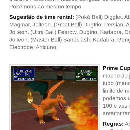
Pokémons ao mesmo tempo.
Sugestão de time rental:
(Poké Ball) Digglet, A
Magmar, Jolteon. (Great Ball) Dugtrio, Persian, A
Jolteon. (Ultra Ball) Fearow, Dugtrio, Kadabra, 
Jolteon. (Master Ball) Sandslash, Kadabra, Geng
Electrode, Articuno.
Prime Cup
macho do j
tudo (men
limite de n
podemos u
100 e assi
anterior t
Regras:
Ab