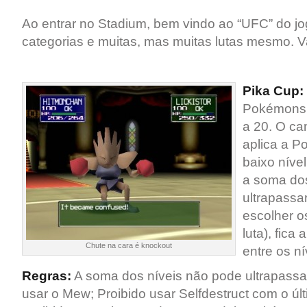
Ao entrar no Stadium, bem vindo ao “UFC” do j
categorias e muitas, mas muitas lutas mesmo.
Pika Cup:
Pokémons e
a 20. O c
aplica a 
baixo níve
a soma dos
ultrapassa
escolher o
luta), fica
Chute na cara é knockout
entre os ní
Regras:
A soma dos níveis não pode ultrapassa
usar o Mew; Proibido usar Selfdestruct com o ú