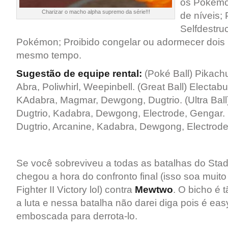
os Pokémo
Charizar o macho alpha supremo da série!!!
de níveis; 
Selfdestru
Pokémon; Proibido congelar ou adormecer doi
mesmo tempo.
Sugestão de equipe rental:
(Poké Ball) Pikachu,
Abra, Poliwhirl, Weepinbell. (Great Ball) Electab
KAdabra, Magmar, Dewgong, Dugtrio. (Ultra Ball
Dugtrio, Kadabra, Dewgong, Electrode, Gengar. 
Dugtrio, Arcanine, Kadabra, Dewgong, Electrode
Se você sobreviveu a todas as batalhas do Stad
chegou a hora do confronto final (isso soa muit
Fighter II Victory lol) contra
Mewtwo
. O bicho é 
a luta e nessa batalha não darei diga pois é ea
emboscada para derrota-lo.