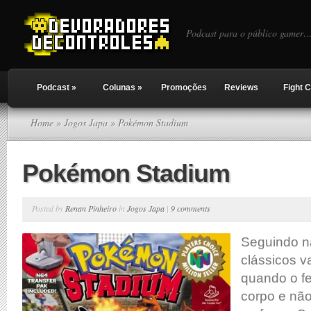
Podcast para o público gamer…
Podcast
»
Colunas
»
Promoções
Reviews
Fight C
Home
»
Jogos Japa
» Pokémon Stadium
Pokémon Stadium
Posted by
Renan Pinheiro
in
Jogos Japa
|
9 comments
Seguindo na
clássicos 
quando o 
corpo e nã