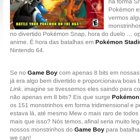
na forma Sn
Pokémon e
vermos alg
monstrinho
no divertido Pokémon Snap, hora do duelo … ops
anime. É hora das batalhas em
Pokémon Stad
Nintendo 64.
Se no
Game Boy
com apenas 8 bits em nossa
já era algo bem divertido e proporcionava boas 
Link
, imagine se tivessemos eles saindo para co
não apenas em 8 bits? Eis que surge
Pokémon
os 151 monstrinhos em forma tridimensional e pe
estava lá, até mesmo Mew o mais raro de todos
mais que isso? Nós temos, afinal seria muito leg
nossos monstrinhos do
Game Boy
para batalha
we can!