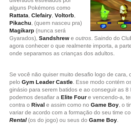
divertidos estrelados por
alguns Pokémons como
Rattata
,
Clefairy
,
Voltorb
,
Pikachu
, (quem nasceu pra)
Magikarp
(nunca será
Gyarados),
Sandshrew
e
outros
. Saindo do Cl
agora conhecer o que realmente importa, a part
onde separamos as crianças dos adultos.
Se você não quiser muito desafio logo de cara,
pelo
Gym Leader Castle
. Esse modo contém os
ginásio para serem batidos e ao conseguir as 8 
podemos desafiar a
Elite Four
e vencendo-a, tem
contra o
Rival
e assim como no
Game Boy
, o 
variar de acordo com a formação do seu time 
Rental
(os do jogo) ou seus do
Game Boy
.