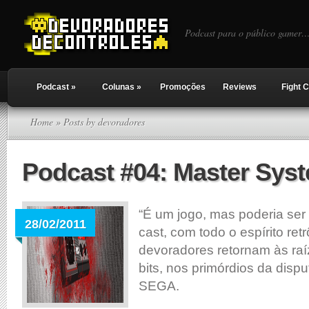
Podcast para o público gamer…
Podcast
»
Colunas
»
Promoções
Reviews
Fight C
Home
» Posts by devoradores
Podcast #04: Master Sys
“É um jogo, mas poderia ser
28/02/2011
cast, com todo o espírito retr
devoradores retornam às raí
bits, nos primórdios da disp
SEGA.