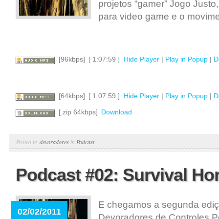
projetos “gamer” Jogo Justo
para video game e o movime
[96kbps]
[ 1:07:59 ]
Hide Player
|
Play in Popup
|
D
[64kbps]
[ 1:07:59 ]
Hide Player
|
Play in Popup
|
D
[.zip 64kbps]
Download
Posted by
devoradores
in
Podcast
Podcast #02: Survival Ho
E chegamos a segunda ediç
02/02/2011
Devoradores de Controles P