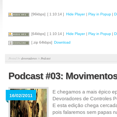
[96kbps]
[ 1:10:14 ]
Hide Player
|
Play in Popup
|
D
[64kbps]
[ 1:10:14 ]
Hide Player
|
Play in Popup
|
D
[.zip 64kbps]
Download
Posted by
devoradores
in
Podcast
Podcast #03: Movimento
E chegamos a mais épico ep
16/02/2011
Devoradores de Controles P
E esta edição chega cercad
pois falaremos sem papas na