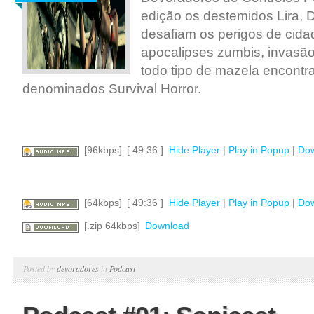
edição os destemidos Lira, 
desafiam os perigos de cid
apocalipses zumbis, invasã
todo tipo de mazela encont
denominados Survival Horror.
[96kbps]
[ 49:36 ]
Hide Player
|
Play in Popup
|
Do
[64kbps]
[ 49:36 ]
Hide Player
|
Play in Popup
|
Do
[.zip 64kbps]
Download
Posted by
devoradores
in
Podcast