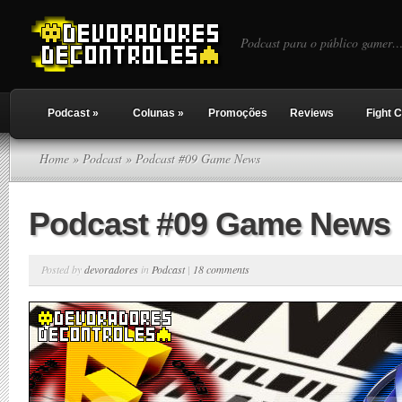
Podcast para o público gamer…
Podcast
»
Colunas
»
Promoções
Reviews
Fight C
Home
»
Podcast
» Podcast #09 Game News
Podcast #09 Game News
Posted by
devoradores
in
Podcast
|
18 comments