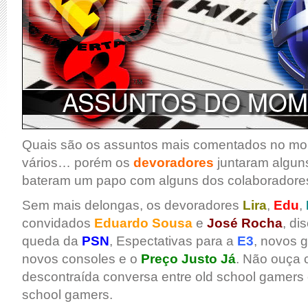
Quais são os assuntos mais comentados no m
vários… porém os
devoradores
juntaram algun
bateram um papo com alguns dos colaboradore
Sem mais delongas, os devoradores
Lira
,
Edu
,
convidados
Eduardo Sousa
e
José Rocha
, di
queda da
PSN
, Espectativas para a
E3
, novos 
novos consoles e o
Preço Justo Já
. Não ouça
descontraída conversa entre old school gamers
school gamers.